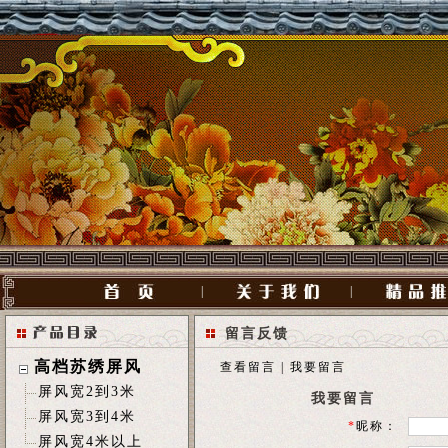
|
|
留言反馈
高档苏绣屏风
查看留言
|
我要留言
屏风宽2到3米
我要留言
屏风宽3到4米
*
昵称：
屏风宽4米以上