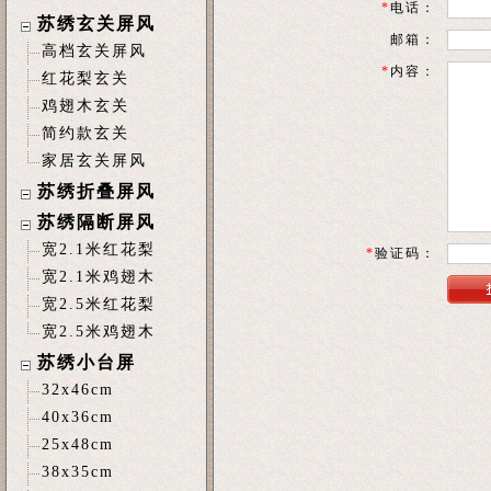
*
电话：
苏绣玄关屏风
邮箱：
高档玄关屏风
*
内容：
红花梨玄关
鸡翅木玄关
简约款玄关
家居玄关屏风
苏绣折叠屏风
苏绣隔断屏风
宽2.1米红花梨
*
验证码：
宽2.1米鸡翅木
宽2.5米红花梨
宽2.5米鸡翅木
苏绣小台屏
32x46cm
40x36cm
25x48cm
38x35cm