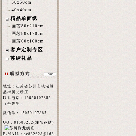
30x50cm
40x40cm
精品单面绣
画芯80x210cm
画芯80x170cm
画芯60x160cm
客户定制专区
苏绣礼品
地址：江苏省苏州市镇湖绣
品街腾龙绣庄
联系电话：15050107885
（吾先生）
微信号：15050107885
QQ：81583252(注名
苏绣
)
E-MAIL：
pc832628@163.